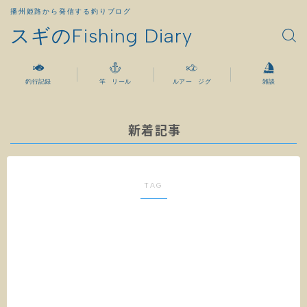
播州姫路から発信する釣りブログ
スギのFishing Diary
釣行記録
竿 リール
ルアー ジグ
雑談
新着記事
TAG