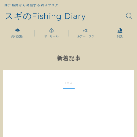
播州姫路から発信する釣りブログ
スギのFishing Diary
釣行記録
竿 リール
ルアー ジグ
雑談
新着記事
TAG