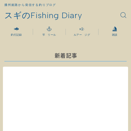
播州姫路から発信する釣りブログ
スギのFishing Diary
釣行記録
竿 リール
ルアー ジグ
雑談
新着記事