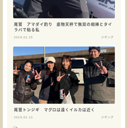
尾鷲 アマダイ釣り 底物天秤で無双の相棒とタイ
ラバで粘る私
2026.02.25
ジギング
尾鷲トンジギ マグロは遠くイルカは近く
2026.02.13
ジギング