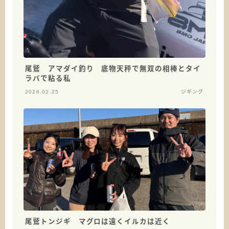
尾鷲 アマダイ釣り 底物天秤で無双の相棒とタイ
ラバで粘る私
2026.02.25
ジギング
尾鷲トンジギ マグロは遠くイルカは近く