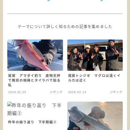
テーマについて詳しく知るための記事を集めました
尾鷲 アマダイ釣り 底物天秤
尾鷲トンジギ マグロは遠くイ
で無双の相棒とタイラバで粘る
ルカは近く
私
2026.02.25
ジギング
2026.02.13
ジギング
昨年の振り返り 下半期編②