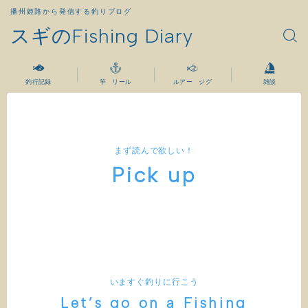
播州姫路から発信する釣りブログ
スギのFishing Diary
釣行記録
竿 リール
ルアー ジグ
雑談
まず読んで欲しい！
Pick up
M
M
M
E
E
E
N
N
N
U
U
U
0
0
0
1
2
4
いますぐ釣りに行こう
Let’s go on a Fishing