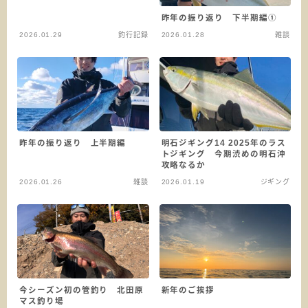
昨年の振り返り 下半期編①
2026.01.29
釣行記録
2026.01.28
雑談
昨年の振り返り 上半期編
明石ジギング14 2025年のラス
トジギング 今期渋めの明石沖
攻略なるか
2026.01.26
雑談
2026.01.19
ジギング
今シーズン初の管釣り 北田原
新年のご挨拶
マス釣り場