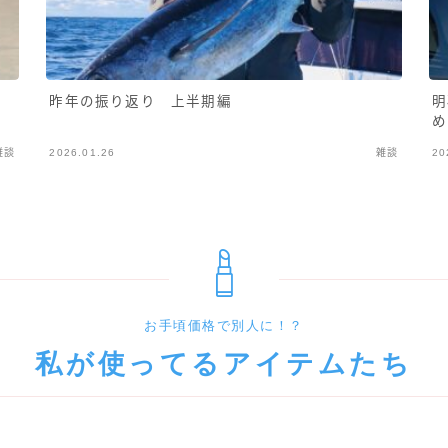
昨年の振り返り 上半期編
明
め
雑談
2026.01.26
雑談
20
お手頃価格で別人に！？
私が使ってるアイテムたち