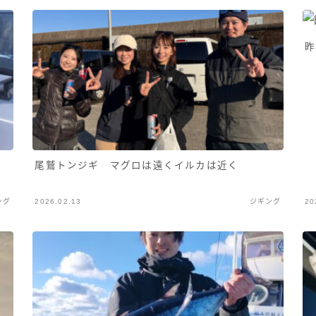
昨
タ
尾鷲トンジギ マグロは遠くイルカは近く
ング
2026.02.13
ジギング
20