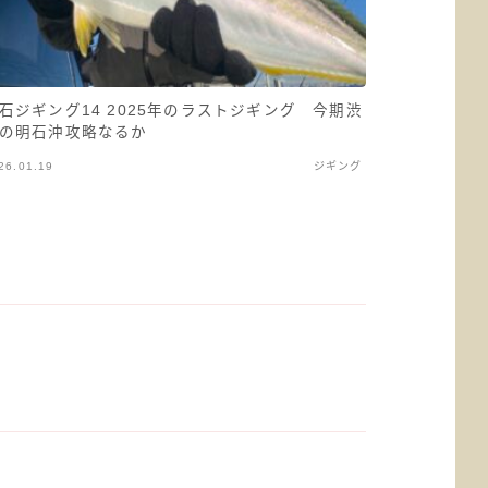
石ジギング14 2025年のラストジギング 今期渋
の明石沖攻略なるか
26.01.19
ジギング