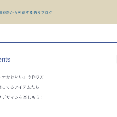
州姫路から発信する釣りブログ
ents
トナかわいい」の作り方
使ってるアイテムたち
グデザインを楽しもう！