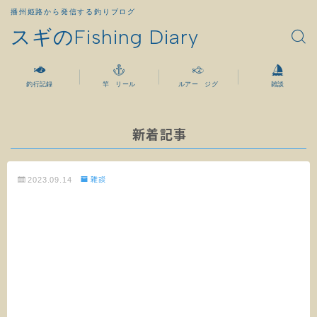
播州姫路から発信する釣りブログ
スギのFishing Diary
釣行記録
竿 リール
ルアー ジグ
雑談
新着記事
2023.09.14
雑談