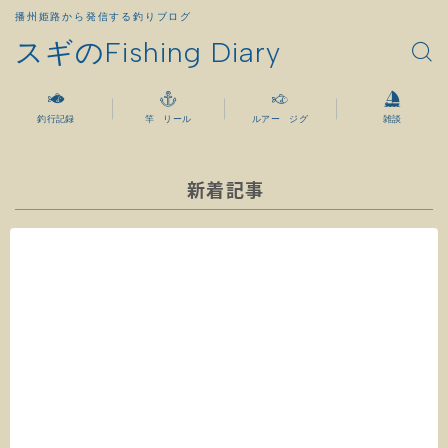
播州姫路から発信する釣りブログ
スギのFishing Diary
釣行記録
竿 リール
ルアー ジグ
雑談
新着記事