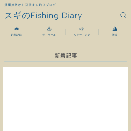
播州姫路から発信する釣りブログ
スギのFishing Diary
釣行記録
竿 リール
ルアー ジグ
雑談
新着記事