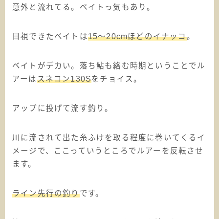
意外と流れてる。ベイトっ気もあり。
目視できたベイトは
15〜20cmほどのイナッコ
。
ベイトがデカい。落ち鮎も絡む時期ということでル
アーは
スネコン
130S
をチョイス。
アップに投げて流す釣り。
川に流されて出た糸ふけを取る程度に巻いてくるイ
メージで、ここっていうところでルアーを反転させ
ます。
ライン先行の釣り
です。